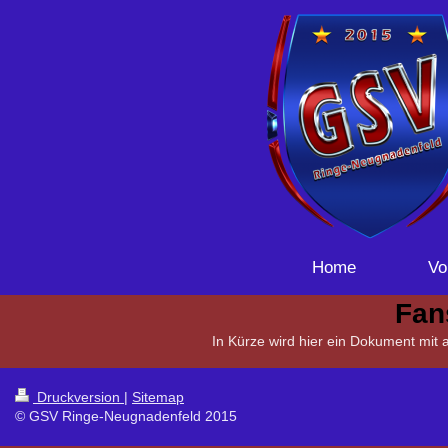
Home
Vo
Fan
In Kürze wird hier ein Dokument mit 
Druckversion
|
Sitemap
© GSV Ringe-Neugnadenfeld 2015